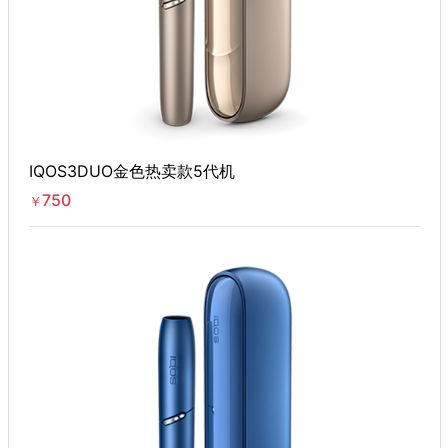
IQOS3DUO金色热卖款5代机
750
￥