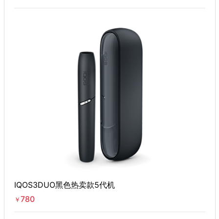
IQOS3DUO黑色热卖款5代机
780
￥