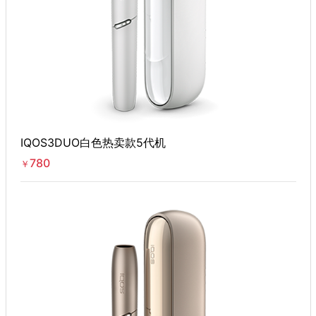
IQOS3DUO白色热卖款5代机
780
￥