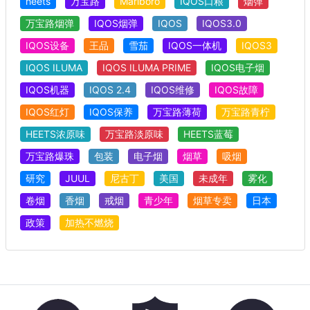
heets
万宝路
Marlboro
IQOS口粮
烟弹
万宝路烟弹
IQOS烟弹
IQOS
IQOS3.0
IQOS设备
王品
雪茄
IQOS一体机
IQOS3
IQOS ILUMA
IQOS ILUMA PRIME
IQOS电子烟
IQOS机器
IQOS 2.4
IQOS维修
IQOS故障
IQOS红灯
IQOS保养
万宝路薄荷
万宝路青柠
HEETS浓原味
万宝路淡原味
HEETS蓝莓
万宝路爆珠
包装
电子烟
烟草
吸烟
研究
JUUL
尼古丁
美国
未成年
雾化
卷烟
香烟
戒烟
青少年
烟草专卖
日本
政策
加热不燃烧