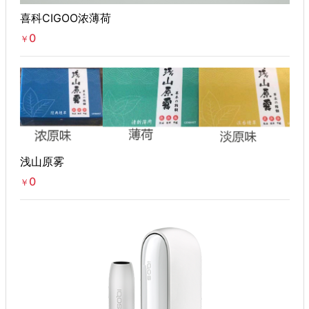
喜科CIGOO浓薄荷
0
￥
浅山原雾
0
￥