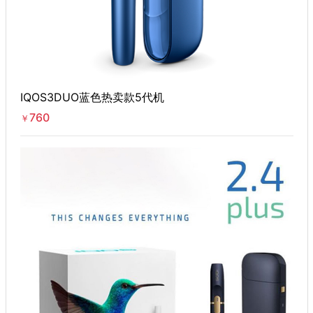
IQOS3DUO蓝色热卖款5代机
760
￥