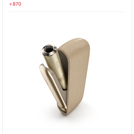
870
￥