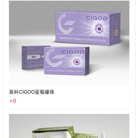
喜科CIGOO蓝莓爆珠
0
￥