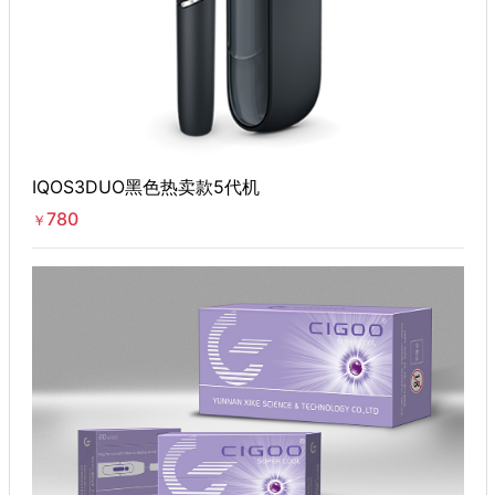
IQOS3DUO黑色热卖款5代机
780
￥