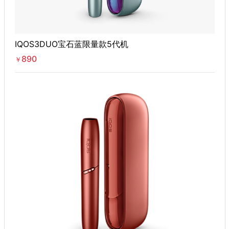
IQOS3DUO宝石蓝限量款5代机
890
￥