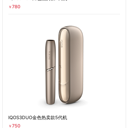
780
￥
IQOS3DUO金色热卖款5代机
750
￥