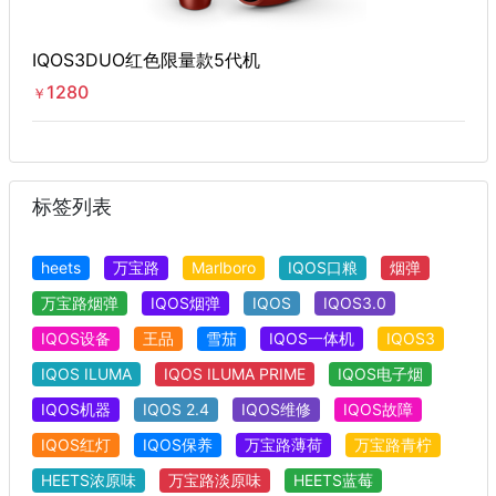
IQOS3DUO红色限量款5代机
1280
￥
标签列表
heets
万宝路
Marlboro
IQOS口粮
烟弹
万宝路烟弹
IQOS烟弹
IQOS
IQOS3.0
IQOS设备
王品
雪茄
IQOS一体机
IQOS3
IQOS ILUMA
IQOS ILUMA PRIME
IQOS电子烟
IQOS机器
IQOS 2.4
IQOS维修
IQOS故障
IQOS红灯
IQOS保养
万宝路薄荷
万宝路青柠
HEETS浓原味
万宝路淡原味
HEETS蓝莓