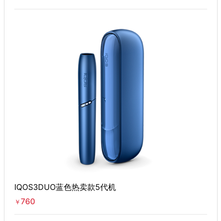
IQOS3DUO蓝色热卖款5代机
760
￥