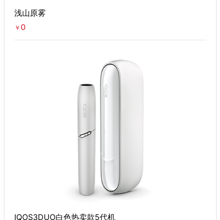
浅山原雾
0
￥
IQOS3DUO白色热卖款5代机