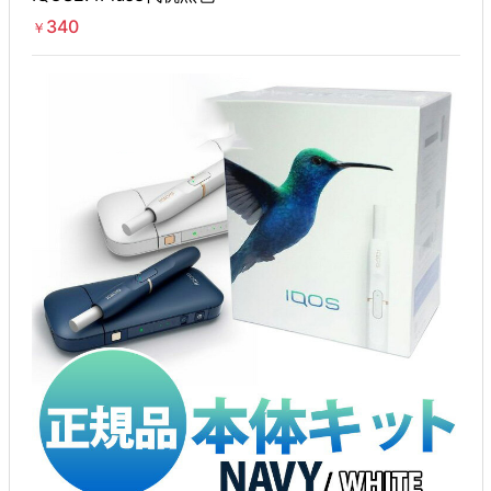
340
￥