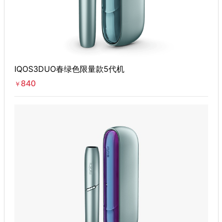
IQOS3DUO春绿色限量款5代机
840
￥