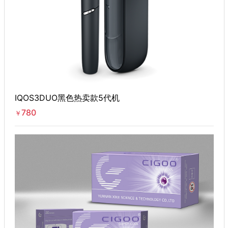
IQOS3DUO黑色热卖款5代机
780
￥