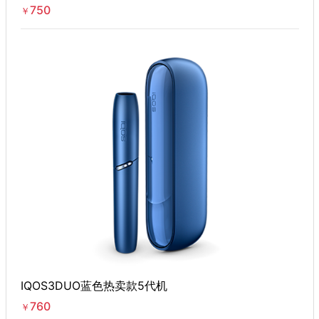
750
￥
IQOS3DUO蓝色热卖款5代机
760
￥